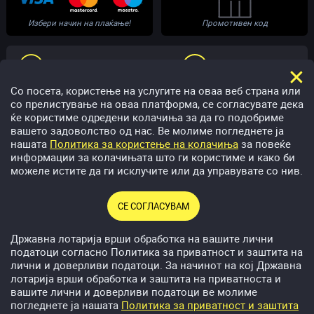
Избери начин на плаќање!
Промотивен код
ПОМОШ
РАЗГОВОР ВО ЖИВО
Со посета, користење на услугите на оваа веб страна или
со прелистување на оваа платформа, се согласувате дека
help@megawin.mk
02 5300331
ќе користиме одредени колачиња за да го подобриме
вашето задоволство од нас. Ве молиме погледнете ја
нашата
Политика за користење на колачиња
за повеќе
информации за колачињата што ги користиме и како би
можеле истите да ги исклучите или да управувате со нив.
Приредувач: Акционерско друштво за приредување игри на
СЕ СОГЛАСУВАМ
среќа Државна лотарија на Република Северна Македонија.
Адреса: бул. „Гоце Делчев“, бр. 8, 1000 Скопје, Република
Државна лотарија врши обработка на вашите лични
Северна Македонија. ЕМБС: 6436846, ЕДБ: 4030008053368
податоци согласно Политика за приватност и заштита на
лични и доверливи податоци. За начинот на кој Државна
лотарија врши обработка и заштита на приватноста и
Преземи за
Android
вашите лични и доверливи податоци ве молиме
погледнете ја нашата
Политика за приватност и заштита