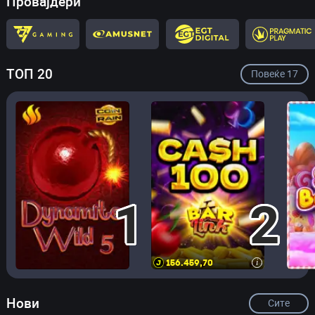
Провајдери
ТОП 20
Повеќе
17
1
2
156.459,72
i
Нови
Сите