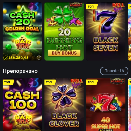
ТОП
156.381,00
i
Препорачано
Повеќе
16
ТОП
ТОП
ТОП