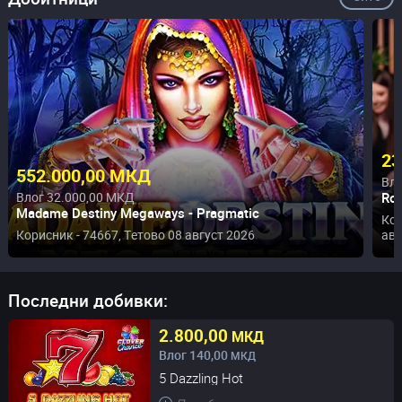
23
552.000,00 МКД
Вло
Влог 32.000,00 МКД
Rou
Madame Destiny Megaways - Pragmatic
Кор
Корисник - 74667,
Тетово
08 август 2026
авг
Последни добивки:
2.800,00
МКД
Влог
140,00
МКД
5 Dazzling Hot