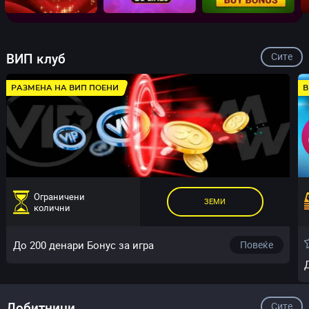
ВИП клуб
Сите
РАЗМЕНА НА ВИП ПОЕНИ
В
Ограничени
ЗЕМИ
колични
До 200 денари Бонус за игра
Повеќе
Добитници
Сите