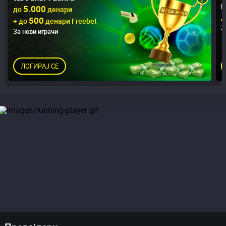
В
5.000
до
денари
д
500
+ до
денари Freebet
З
За нови играчи
ЛОГИРАЈ СЕ