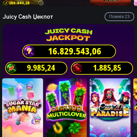
156.446,20
i
Juicy Cash Џекпот
Повеќе
23
16.829.543,08
9.985,26
1.885,87