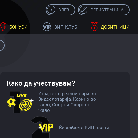
ВЛЕЗ
РЕГИСТРАЦИЈА
БОНУСИ
ВИП КЛУБ
ДОБИТНИЦИ
Како да учествувам?
Играјте со реални пари во
Видеолотарија, Казино во
живо, Спорт и Спорт во
живо.
Ќе добиете ВИП поени.