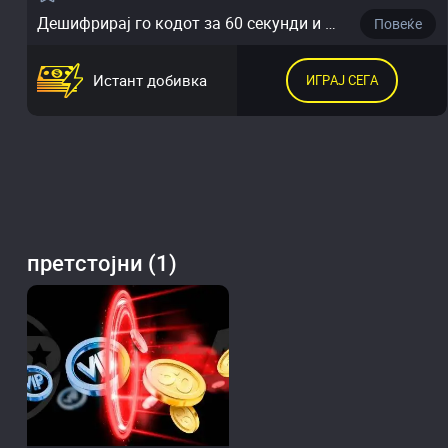
Дешифрирај го кодот за 60 секунди и освој 2000 денари!
Повеќе
Истант добивка
ИГРАЈ СЕГА
претстојни (1)