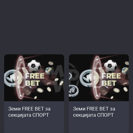
Земи FREE BET за
Земи FREE BET за
секцијата СПОРТ
секцијата СПОРТ