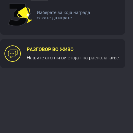
Изберете за која награда
сакате да играте.
РАЗГОВОР ВО ЖИВО
Нашите агенти ви стојат на располагање.