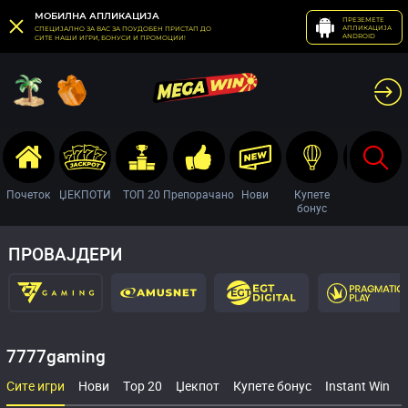
МОБИЛНА АПЛИКАЦИЈА
ПРЕЗЕМЕТЕ
АПЛИКАЦИЈА
СПЕЦИЈАЛНО ЗА ВАС ЗА ПОУДОБЕН ПРИСТАП ДО
ANDROID
СИТЕ НАШИ ИГРИ, БОНУСИ И ПРОМОЦИИ!
Почеток
ЏЕКПОТИ
ТОП 20
Препорачано
Нови
Купете
Сите
бонус
ПРОВАЈДЕРИ
7777gaming
Сите игри
Нови
Top 20
Џекпот
Купете бонус
Instant Win