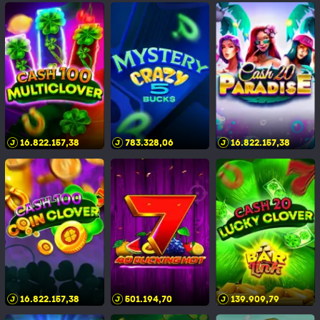
16.822.157,42
783.328,10
16.822.157,42
16.822.157,42
501.194,74
139.909,83