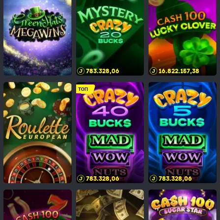
783.328,10
16.822.157,42
ТОП
783.328,10
783.328,10