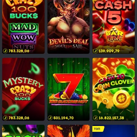
783.328,10
139.909,83
783.328,10
501.194,74
16.822.157,42
ТОП