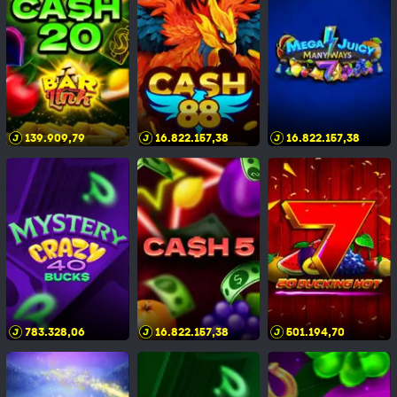
139.909,83
16.822.157,42
16.822.157,42
783.328,10
16.822.157,42
501.194,74