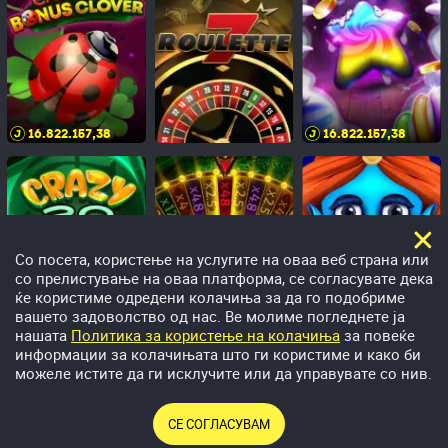
16.822.157,42
16.822.157,42
Со посета, користење на услугите на оваа веб страна или
со прелистување на оваа платформа, се согласувате дека
ќе користиме одредени колачиња за да го подобриме
вашето задоволство од нас. Ве молиме погледнете ја
нашата
Политика за користење на колачиња
за повеќе
информации за колачињата што ги користиме и како би
783.328,10
772.277,01
можеле истите да ги исклучите или да управувате со нив.
СЕ СОГЛАСУВАМ