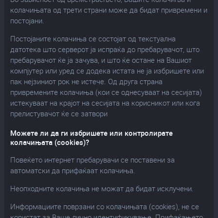
колачињата од трети страни може да бидат привремени и
постојани.
Постојаните колачиња се состојат од текстуална
датотека што серверот ја испраќа до пребарувачот, што
пребарувачот ќе ја зачува, и што ќе остане на Вашиот
компјутер или уред се додека истата не ја избришете или
пак нејзиниот рок не истече. Од друга страна
привремените колачиња (кои се однесуваат на сесијата)
истекуваат на крајот на сесијата на корисникот или кога
прелистувачот ќе се затвори
Можете ли да ги избришете или контролирате
колачињата (cookies)?
Повеќето интернет пребарувачи се поставени за
автоматски да прифаќаат колачиња.
Неопходните колачиња не можат да бидат исклучени.
Информациите поврзани со колачињата (cookies), не се
користат за Ваше лично идентификување. Прифаќањето