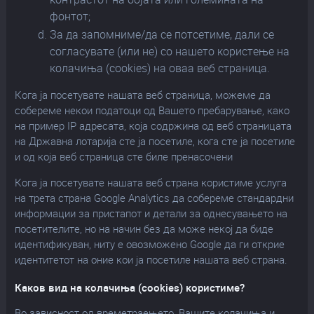
фонтот;
За да запомниме/да се потсетиме, дали се
согласувате (или не) со нашето користење на
колачиња (cookies) на оваа веб страница.
Кога ја посетувате нашата веб страница, можеме да
собереме некои податоци од Вашето пребарување, како
на пример IP адресата, која содржина од веб страницата
на Државна лотарија сте ја посетиле, кога сте ја посетиле
и од која веб страница сте биле пренасочени
Кога ја посетувате нашата веб страна користиме услуга
на трета страна Google Analytics да собереме стандардни
информации за пристапот и детали за однесувањето на
посетителите, но на начин без да може некој да биде
идентификуван, ниту е овозможено Google да ги открие
идентитетот на оние кои ја посетиле нашата веб страна.
Каков вид на колачиња (cookies) користиме?
Во зависност од времетраењето, Вашите колачиња и