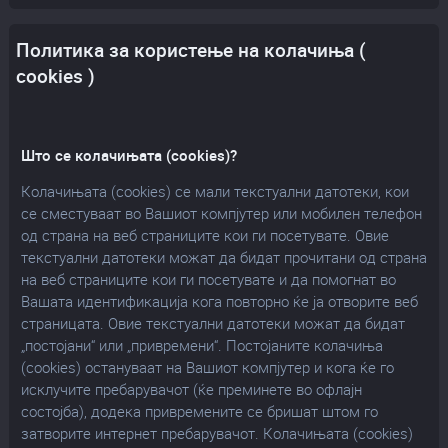
Политика за користење на колачиња (
cookies )
Што се колачињата (cookies)?
Колачињата (cookies) се мали текстуални датотеки, кои
се сместуваат во Вашиот компјутер или мобилен телефон
од страна на веб страниците кои ги посетувате. Овие
текстуални датотеки можат да бидат прочитани од страна
на веб страниците кои ги посетувате и да помогнат во
Вашата идентификација кога повторно ќе ја отворите веб
страницата. Овие текстуални датотеки можат да бидат
„постојани“ или „привремени“. Постојаните колачиња
(cookies) остануваат на Вашиот компјутер и кога ќе го
исклучите пребарувачот (ќе преминете во офлајн
состојба), додека привремените се бришат штом го
затворите интернет пребарувачот. Колачињата (cookies)