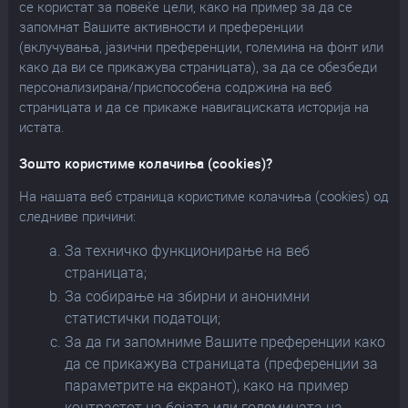
се користат за повеќе цели, како на пример за да се
запомнат Вашите активности и преференции
(вклучувања, јазични преференции, големина на фонт или
како да ви се прикажува страницата), за да се обезбеди
персонализирана/приспособена содржина на веб
страницата и да се прикаже навигациската историја на
истата.
Зошто користиме колачиња (cookies)?
На нашата веб страница користиме колачиња (cookies) од
следниве причини:
За техничко функционирање на веб
страницата;
За собирање на збирни и анонимни
статистички податоци;
За да ги запомниме Вашите преференции како
да се прикажува страницата (преференции за
параметрите на екранот), како на пример
контрастот на бојата или големината на