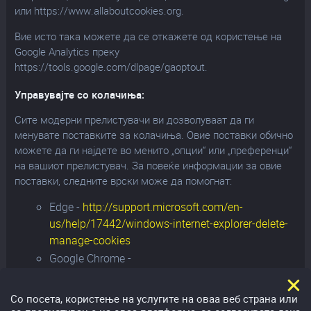
или https://www.allaboutcookies.org.
Вие исто така можете да се откажете од користење на
Google Analytics преку
https://tools.google.com/dlpage/gaoptout.
Управувајте со колачиња:
Сите модерни прелистувачи ви дозволуваат да ги
менувате поставките за колачиња. Овие поставки обично
можете да ги најдете во менито „опции“ или „преференци“
на вашиот прелистувач. За повеќе информации за овие
поставки, следните врски може да помогнат:
Edge -
http://support.microsoft.com/en-
us/help/17442/windows-internet-explorer-delete-
manage-cookies
Google Chrome -
http://support.google.com/chrome/bin/answer.py?
hl=en&answer=95647
Со посета, користење на услугите на оваа веб страна или
Google Android -