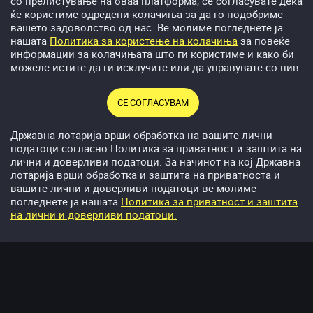
со прелистување на оваа платформа, се согласувате дека
ќе користиме одредени колачиња за да го подобриме
http://support.google.com/android/?hl=en
вашето задоволство од нас. Ве молиме погледнете ја
Mozilla Firefox -
http://support.mozilla.org/en-
нашата
Политика за користење на колачиња
за повеќе
US/kb/cookies-information-websites-store-on-
информации за колачињата што ги користиме и како би
your-computer?redirectlocale=en-
можеле истите да ги исклучите или да управувате со нив.
US&redirectslug=Cookies
Opera -
СЕ СОГЛАСУВАМ
http://www.opera.com/help/tutorials/security/privacy
Државна лотарија врши обработка на вашите лични
Safari -
http://www.apple.com/support/safari/
податоци согласно Политика за приватност и заштита на
лични и доверливи податоци. За начинот на кој Државна
Ако користите различни уреди за пристап до нашата веб
лотарија врши обработка и заштита на приватноста и
страна (компјутер, мобилен телефон, таблет и сл.),
вашите лични и доверливи податоци ве молиме
потребно е да направите соодветни поставки во секој
погледнете ја нашата
Политика за приватност и заштита
пребарувач на секој уред кој што го користите.
на лични и доверливи податоци.
Спорт
Видеолотaриja
Бонуси
Казино
Депозит
Ако сте се согласиле со нашата Политика за колачиња,
можете истата согласност да ја повлечете во било кое
време.
Име на колачето
Ро