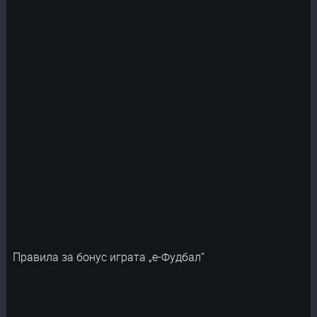
Правила за бонус играта „e-Фудбал“