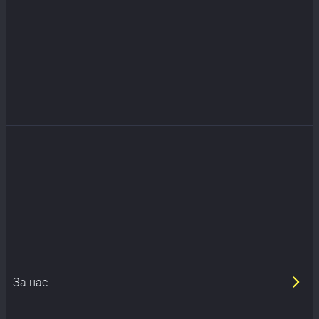
За нас