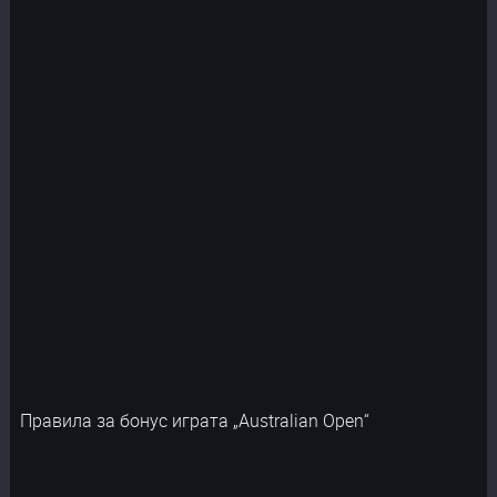
Правила за бонус играта „Australian Open“