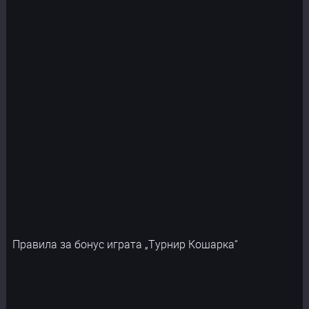
Правила за бонус играта „Турнир Кошарка“