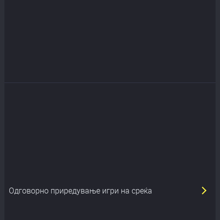
Oдговорно приредување игри на среќа