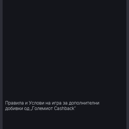
Правила и Услови на игра за дополнителни
добивки од „Големиот Cashback“