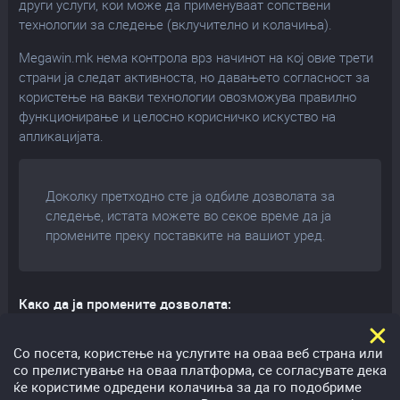
други услуги, кои може да применуваат сопствени
технологии за следење (вклучително и колачиња).
Megawin.mk нема контрола врз начинот на кој овие трети
страни ја следат активноста, но давањето согласност за
користење на вакви технологии овозможува правилно
функционирање и целосно корисничко искуство на
апликацијата.
Доколку претходно сте ја одбиле дозволата за
следење, истата можете во секое време да ја
промените преку поставките на вашиот уред.
Како да ја промените дозволата:
Варијанта 1
Со посета, користење на услугите на оваа веб страна или
со прелистување на оваа платформа, се согласувате дека
Отворете
Settings (Поставки)
на вашиот
ќе користиме одредени колачиња за да го подобриме
iPhone