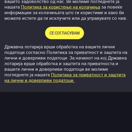
вашето задоволство од нас. Ве молиме погледнете ја
Одете во:
Privacy & Security ⟶ Tracking
нашата
Политика за користење на колачиња
за повеќе
информации за колачињата што ги користиме и како би
Проверете дали опцијата
“Allow Apps to
можеле истите да ги исклучите или да управувате со нив.
Request to Track”
е вклучена
Пронајдете ја апликацијата megawin.mk во
СЕ СОГЛАСУВАМ
списокот
Вклучете или исклучете ја дозволата за
Државна лотарија врши обработка на вашите лични
следење по потреба
податоци согласно Политика за приватност и заштита на
лични и доверливи податоци. За начинот на кој Државна
Варијанта 2
лотарија врши обработка и заштита на приватноста и
вашите лични и доверливи податоци ве молиме
Отворете
Settings (Поставки)
погледнете ја нашата
Политика за приватност и заштита
Скролувајте надолу до списокот со
на лични и доверливи податоци.
инсталирани апликации
Спорт
Видеолотaриja
Бонуси
Казино
Депозит
Изберете megawin.mk
Вклучете или исклучете ја опцијата
“Allow
Tracking”