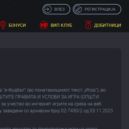
ВЛЕЗ
РЕГИСТРАЦИЈА
БОНУСИ
ВИП КЛУБ
ДОБИТНИЦИ
а “e-Фудбал“ (во понатамошниот текст „Игра“), во
 од ОПШТИТЕ ПРАВИЛА И УСЛОВИ ЗА ИГРА (ОПШТИ
а учество во интернет игрите на среќа на веб
заведени со архивски број 02-7430/2 од 03.11.2023
рското друштво за приредување игри на среќа