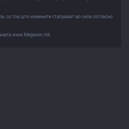
а, со тоа што измените стапуваат во сила согласно
раната www.Megawin.mk.