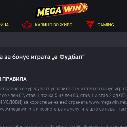
РИЈА
КАЗИНО ВО ЖИВО
GAMING
 за бонус играта „e-Фудбал“
И ПРАВИЛА
ие правила се уредуваат условите за учество во бонус играт
 со член 82, став 1, точка 5 и член 83, став 1 и став 2
 УСЛОВИ) за користење на веб страната www.megawin.mk, з
ww.megawin.mk и користење на услугите што се нудат таму 
ките од бонус играта “e-Фудбал“ се обезбедени од Акционе