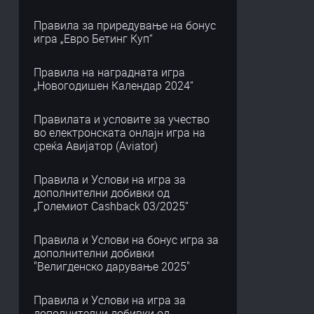
Правила за приредување на бонус
игра „Евро Бетинг Куп“
Правила на наградната игра
„Новогодишен Календар 2024“
Правилата и условите за учество
во електронската онлајн игра на
среќа Авијатор (Aviator)
Правила и Услови на игра за
дополнителни добивки од
„Големиот Cashback 03/2025“
Правила и Услови на бонус игра за
дополнителни добивки
"Велигденско дарување 2025"
Правила и Услови на игра за
дополнителни добивки од