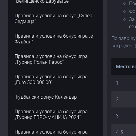
"Велигденско дарување"
По
Фо
Правила и услови на бонус „Супер
За
Седмица“
се 
Правила и услови на бонус игра „e-
По завршу
Фудбал“
награден ф
Правила и услови на бонус игра
„Турнир Ролан Гарос“
Место в
Правила и услови на бонус игра
„Еuro 500.000,00“
1
Фудбалски Бонус Календар
2
Правила и услови на бонус игра
3
„Турнир ЕВРО-МАНИЈА 2024“
Правила и услови на бонус игра
4-5