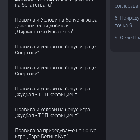
на богатствата"
согласува 
8. Приреду
Правила и Услови на бонус игра за
точка 9.
дополнителни добивки
„Дијамантски Богатства"
9. Овие П
Правила и услови на бонус игра „e-
Спортови“
Правила и услови на бонус игра „e-
Спортови“
Правила и услови на бонус игра
„Фудбал - ТОП коефициент“
Правила и услови на бонус игра
„Фудбал - ТОП коефициент“
Правила за приредување на бонус
игра „Евро Бетинг Куп“