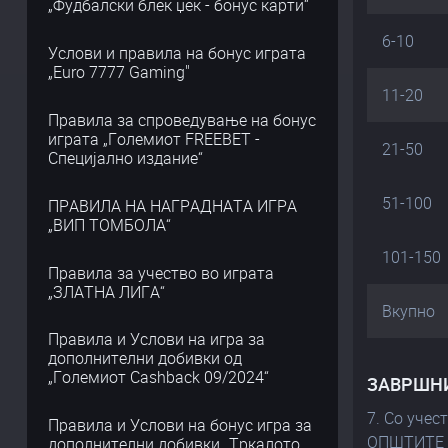
„Фудбалски блек џек - бонус карти“
6-10
Услови и правила на бонус играта
„Euro 7777 Gaming"
11-20
Правила за спроведување на бонус
играта „Големиот FREEBET -
21-50
Специјално издание“
51-100
ПРАВИЛА НА НАГРАДНАТА ИГРА
„ВИП ТОМБОЛА“
101-150
Правила за учество во играта
„ЗЛАТНА ЛИГА“
Вкупно
Правила и Услови на игра за
дополнителни добивки од
„Големиот Cashback 09/2024“
ЗАВРШН
7. Со учес
Правила и Услови на бонус игра за
ОПШТИТЕ П
дополнителни добивки „Тркалото