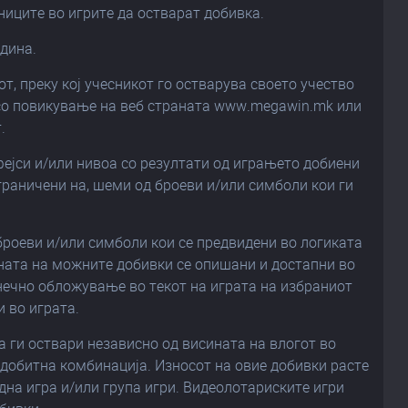
ниците во игрите да остварат добивка.
одина.
от, преку кој учесникот го остварува своето учество
 со повикување на веб странaтa www.megawin.mk или
.
фејси и/или нивоа со резултати од играњето добиени
ограничени на, шеми од броеви и/или симболи кои ги
 броеви и/или симболи кои се предвидени во логиката
ната на можните добивки се опишани и достапни во
динечно обложување во текот на играта на избраниот
и во играта.
да ги оствари независно од висината на влогот во
едобитна комбинација. Износот на овие добивки расте
дна игра и/или група игри. Видеолотариските игри