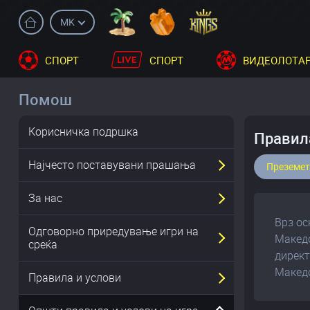
MK
СПОРТ
СПОРТ
ВИДЕОЛОТА
Помош
Корисничка подршка
Правил
Најчесто поставувани прашања
Преземет
За нас
Врз ос
Oдговорно приредување игри на
Македо
среќа
директ
Македо
Правила и услови