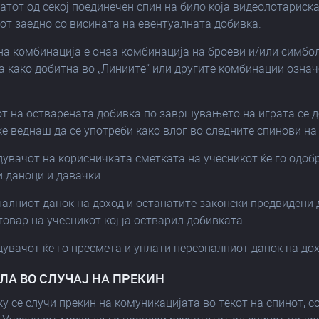
татот од секоj поединечен спин на било која видеолотариск
от заедно со висината на евентуалната добивка.
на комбинација е онаа комбинација на броеви и/или симболи
 како добитна во „Линиите“ или другите комбинации означ
от на остварената добивка по завршувањето на играта се 
е веднаш да се употреби како влог во следните спинови на
дувачот на корисничката сметката на учесникот ќе го одоб
 даноци и давачки.
налниот данок на доход и останатите законски предвидени 
товар на учесникот кој ја остварил добивката.
дувачот ќе го пресмета и уплати персоналниот данок на до
ИЛА ВО СЛУЧАЈ НА ПРЕКИН
ку се случи прекин на комуникацијата во текот на спинот, 