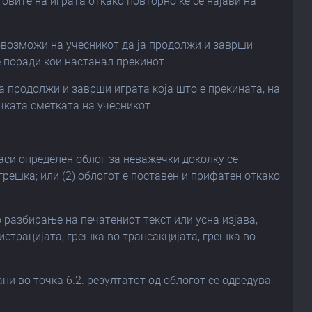
овите на играта откако повторно ќе се најави на
у овозможи на учесникот да ја продолжи и заврши
 поради кои настанал прекинот.
а продолжи и заврши играта која што е прекината, на
чката сметката на учесникот.
ласи определен облог за неважечки доколку се
грешка; или (2) облогот е поставен и прифатен откако
 разбирање на печатениот текст или усна изјава,
истрацијата, грешка во трансакцијата, грешка во
ани во точка 6.2. резултатот од облогот се одредува