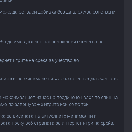
бивки.
кот може да оствари добивка без да вложува сопствени
реба да има доволно расположливи средства на
рнет игрите на среќа за учество во
ва износ на минимален и максимален поединечен влог
и максималниот износ на поединечен влог по спин на
амо по завршување игрите кои се во тек.
реќа за висината на актуелните минимални и
рата преку веб страната за интернет игри на среќа.