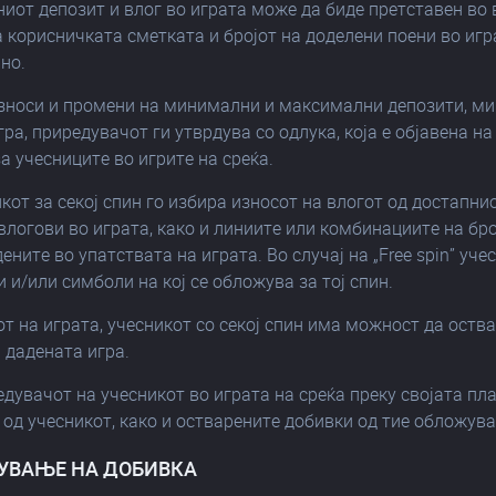
ниот депозит и влог во играта може да биде претставен во
 корисничката сметката и бројот на доделени поени во игр
но.
 износи и промени на минимални и максимални депозити, м
гра, приредувачот ги утврдува со одлука, која е објавена н
а учесниците во игрите на среќа.
икот за секој спин го избира износот на влогот од достапни
влогови во играта, како и линиите или комбинациите на бро
ените во упатствата на играта. Во случај на „Free spin” у
и и/или симболи на кој се обложува за тој спин.
кот на играта, учесникот со секој спин има можност да ост
 дадената игра.
едувачот на учесникот во играта на среќа преку својата п
од учесникот, како и остварените добивки од тие обложув
ДУВАЊЕ НА ДОБИВКА