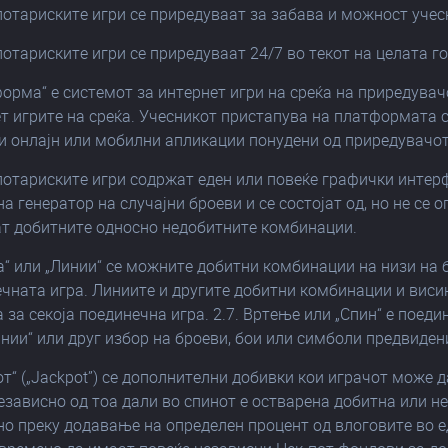
лотариските игри се приредуваат за забава и можност учес
лотариските игри се приредуваат 24/7 во текот на целата г
форма“ е системот за интернет игри на среќа на приредувач
ет игрите на среќа. Учесникот пристапува на платформата
ги онлајн или мобилни апликации понудени од приредувачот
лотариските игри содржат еден или повеќе графички интер
а генератор на случајни броеви и се состојат од, но не се 
т добитните односно недобитните комбинации.
ја“ или „Линии“ се можните добитни комбинации на низи на
ечната игра. Линиите и другите добитни комбинации и виси
 за секоја поединечна игра. 2.7. Вртење или „Спин“ е пое
инии“ или друг избор на броеви, бои или симболи предвиден
пот“ („Јаckpot”) се дополнителни добивки кои играчот може 
езависно од тоа дали во спинот е остварена добитна или н
о преку додавање на определен процент од влоговите во е