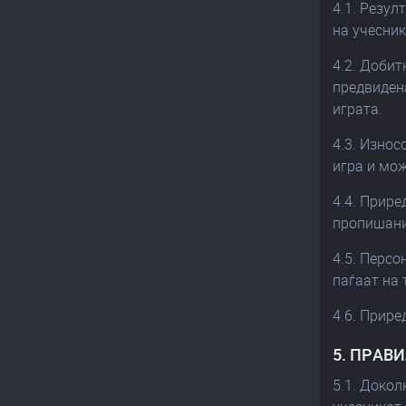
4.1. Резул
на учесник
4.2. Добит
предвидена
играта.
4.3. Износ
игра и мож
4.4. Прире
пропишани
4.5. Персо
паѓаат на 
4.6. Прире
5. ПРАВ
5.1. Докол