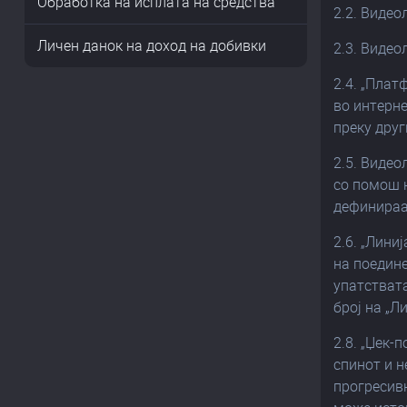
Обработка на исплата на средства
2.2. Видео
Личен данок на доход на добивки
2.3. Видео
2.4. „Плат
во интерн
преку дру
2.5. Видео
со помош н
дефинираа
2.6. „Лини
на поедин
упатствата
број на „Л
2.8. „Џек-
спинот и н
прогресивн