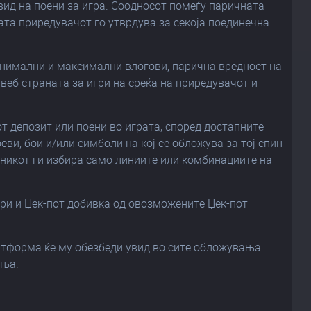
 вид на поени за игра. Соодносот помеѓу паричната
ата приредувачот го утврдува за секоја поединечна
инимални и максимални влогови, парична вредност на
а веб страната за игри на среќа на приредувачот и
от депозит или поени во играта, според достапните
еви, бои и/или симболи на кој се обложува за тој спин
чесникот ги избира само линиите или комбинациите на
вари и Џек-пот добивка од овозможените Џек-пот
латформа ќе му обезбеди увид во сите обложувања
ања.