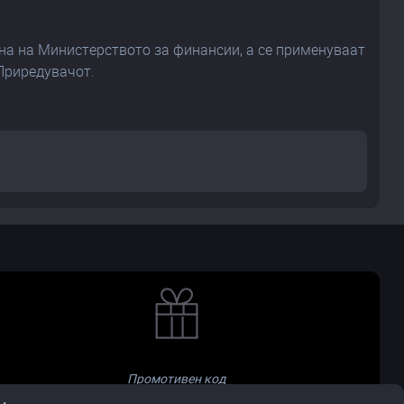
на на Министерството за финансии, а се применуваат
 Приредувачот.
Промотивен код