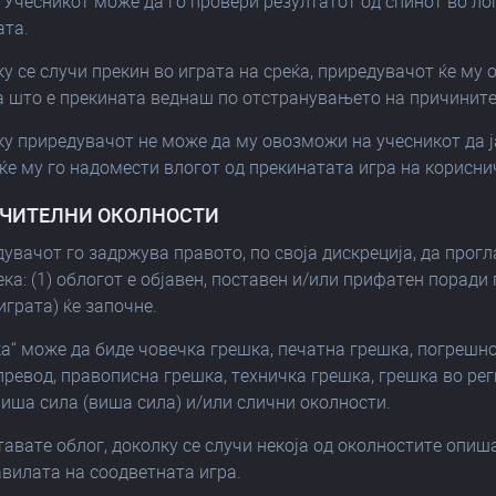
 Учесникот може да го провери резултатот од спинот во лог
та.
ку се случи прекин во играта на среќа, приредувачот ќе м
ја што е прекината веднаш по отстранувањето на причините
ку приредувачот не може да му овозможи на учесникот да ј
ќе му го надомести влогот од прекинатата игра на корисни
УЧИТЕЛНИ ОКОЛНОСТИ
дувачот го задржува правото, по своја дискреција, да прог
ка: (1) облогот е објавен, поставен и/или прифатен поради 
играта) ќе започне.
ка“ може да биде човечка грешка, печатна грешка, погрешно
ревод, правописна грешка, техничка грешка, грешка во рег
виша сила (виша сила) и/или слични околности.
ставате облог, доколку се случи некоја од околностите опиш
вилата на соодветната игра.