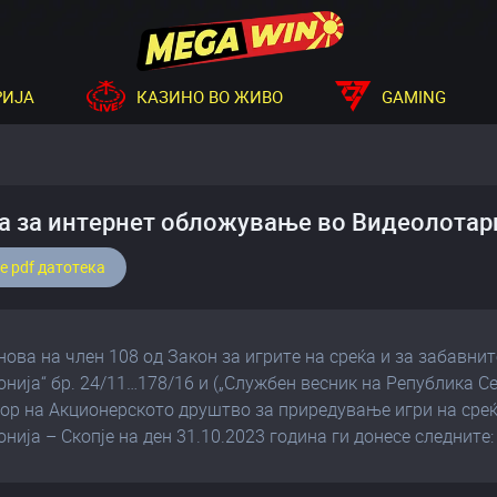
РИЈА
КАЗИНО ВО ЖИВО
GAMING
а за интернет обложување во Видеолотар
е pdf датотека
нова на член 108 од Закон за игрите на среќа и за забавни
нија“ бр. 24/11…178/16 и („Службен весник на Република Се
ор на Акционерското друштво за приредување игри на сре
нија – Скопје на ден 31.10.2023 година ги донесе следните: