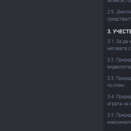
може исто
2.9. „Бесп
средства/
3. УЧЕСТ
3.1. За да
неговата 
3.2. Прире
видеолота
3.3. Прир
по спин.
3.4. Прир
играта на 
3.5. Прире
максимални