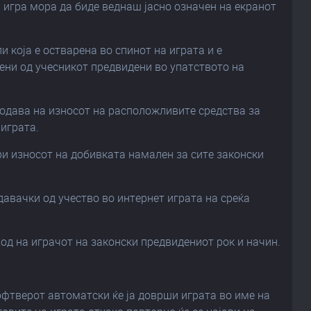
а игра мора да биде веднаш јасно означен на екранот
 која е остварена во спинот на играта и е
ени од учесникот предвидени во упатството на
додава на износот на расположливите средства за
 играта.
ри износот на добивката намален за сите законски
давачки од учество во интернет играта на среќа
ход на играчот на законски предвидениот рок и начин.
софтверот автоматски ќе ја доврши играта во име на