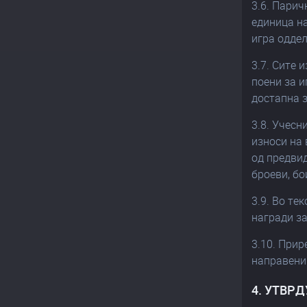
3.6. Парич
единица на
игра оддел
3.7. Сите
поени за и
достапна з
3.8. Учесн
износи на 
од предвид
броеви, бо
3.9. Во те
награди за
3.10. Прир
направени 
4. УТВР