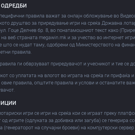
И ОДРЕДБИ
специфични правила важат за онлајн обложување во Видеол
кото друштво за приредување игри на среќа Државна лотар
бул. Гоце Делчев бр. 8, во понатамошниот текст како (Прир
на веб страната megawin.mk и за учество во интернет игр
е што се нудат таму, одобрени од Министерството на финанс
ретни правила.
правила ги обврзуваат приредувачот и учесникот и тие се д
икот со уплатата на влогот во играта на среќа ги прифаќа и
 овие правила, општите правила и услови и останатите важ
увачот.
НИЦИИ
лотариски игри се игри на среќа кои се играат преку платф
 од игрите (одлуката за добивка или загуба) се генерира 
а (генераторот на случајни броеви) на компјутерски сервер