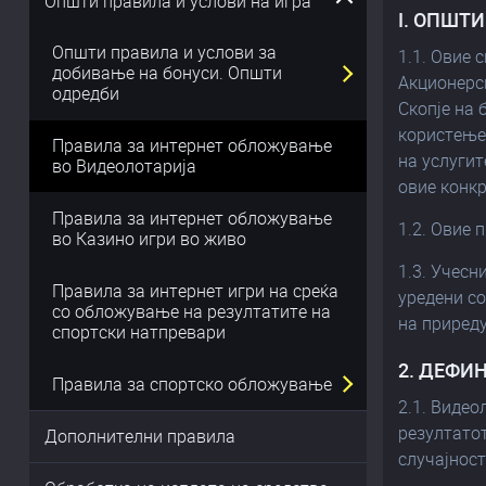
Општи правила и услови на игра
I. ОПШТ
Општи правила и услови за
1.1. Овие 
добивање на бонуси. Општи
Акционерс
одредби
Скопје на 
користење 
Правила за интернет обложување
на услугит
во Видеолотарија
овие конк
Правила за интернет обложување
1.2. Овие 
во Казино игри во живо
1.3. Учесн
Правила за интернет игри на среќа
уредени со
со обложување на резултатите на
на приред
спортски натпревари
2. ДЕФИ
Правила за спортско обложување
2.1. Видео
резултатот
Дополнителни правила
случајност