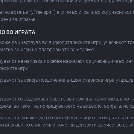
времено да имаат повеќе независни Џек-пот фондови за до
латно вртење“ („Free spin“) е спин во играта во кој учесни
поени за играње.
ВО ВО ИГРАТА
 може да учествува во видеолотариските игри, учесникот т
сметка за игри на платформата за играње.
дувачот не наплаќа посебен надомест од учесниците во инте
риските игри.
едувачот за секоја поединечна видеолотариска игра утврду
едувачот го задржува правото за промена на минималниот 
среќа, во текот на приредувањето на видеолотаријата, но с
дувачот е должен да ги извести учесниците во играта на с
 влогови по спин и/или почетни депозити за учество во иг