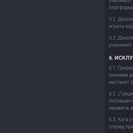
учесникот.
платформа
5.2. Докол
играта ко
5.3. Докол
учесникот 
6. ИСКЛ
6.1. Прире
сомнева де
настанот (
6.2. „Греш
погрешен п
најавата, 
6.3. Кога 
според пра