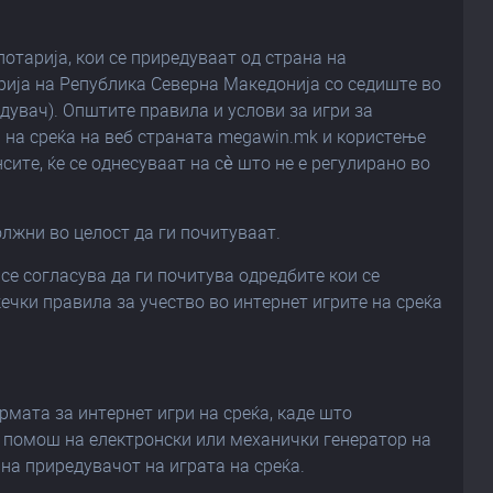
отарија, кои се приредуваат од страна на
ија на Република Северна Македонија со седиште во
едувач). Општите правила и услови за игри за
и на среќа на веб страната megawin.mk и користење
ите, ќе се однесуваат на сè што не е регулирано во
олжни во целост да ги почитуваат.
 се согласува да ги почитува одредбите кои се
ечки правила за учество во интернет игрите на среќа
ормата за интернет игри на среќа, каде што
со помош на електронски или механички генератор на
 на приредувачот на играта на среќа.