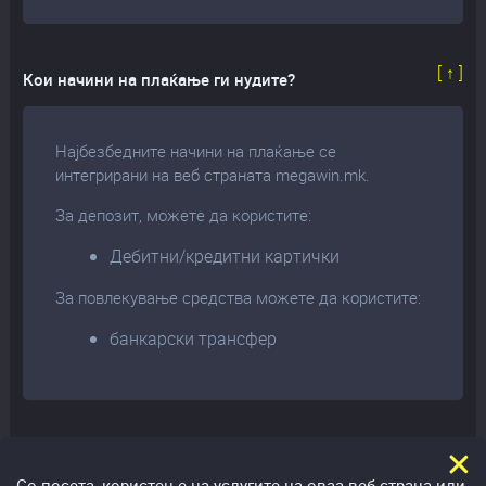
[ ↑ ]
Кои начини на плаќање ги нудите?
Најбезбедните начини на плаќање се
интегрирани на веб страната megawin.mk.
За депозит, можете да користите:
Дебитни/кредитни картички
За повлекување средства можете да користите:
банкарски трансфер
Колку време е потребно за да се изврши исплата на
средства?
Со посета, користење на услугите на оваа веб страна или