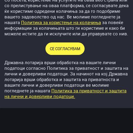
со прелистување на оваа платформа, се согласувате дека
[ ↑ ]
ќе користиме одредени колачиња за да го подобриме
вашето задоволство од нас. Ве молиме погледнете ја
На megawin.mk се трудиме да ги обработиме
нашата
Политика за користење на колачиња
за повеќе
информации за колачињата што ги користиме и како би
сите појдовни трансфери во најбрз можен рок.
можеле истите да ги исклучите или да управувате со нив.
За проверени сметки, во зависност од износот,
периодот е стандарден до 1 работен дан
СЕ СОГЛАСУВАМ
По одобрувањето од наша страна, може да има
Државна лотарија врши обработка на вашите лични
одредено одложување на обработката :
податоци согласно Политика за приватност и заштита на
лични и доверливи податоци. За начинот на кој Државна
1 работен ден - банкарски трансфер
лотарија врши обработка и заштита на приватноста и
(периодот зависи од многу фактори)
вашите лични и доверливи податоци ве молиме
погледнете ја нашата
Политика за приватност и заштита
на лични и доверливи податоци.
Спорт
Видеолотaриja
Бонуси
Казино
Депозит
Што е проверка на сметката, зошто е потребна и колку
време трае постапката?
[ ↑ ]