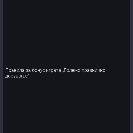
Правила за бонус играта „Големо празнично
дарување“