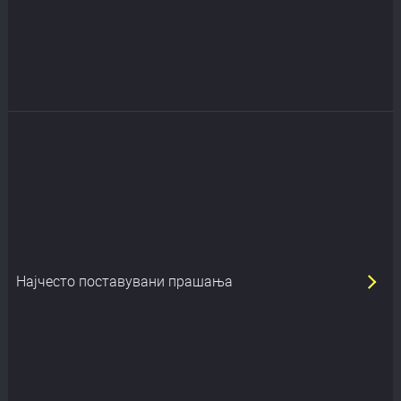
Најчесто поставувани прашања