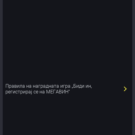
Правила на наградната игра „Биди ин,
регистрирај се на МЕГАВИН“