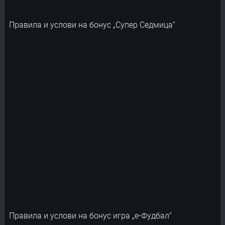
Правила и услови на бонус „Супер Седмица“
Правила и услови на бонус игра „e-Фудбал“