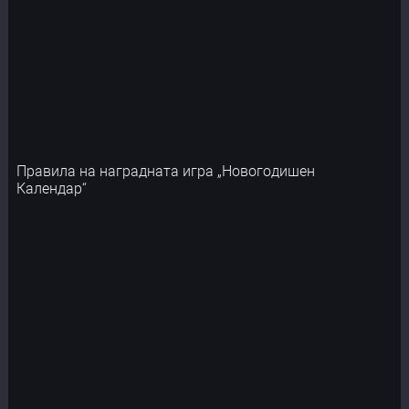
Правила на наградната игра „Новогодишен
Календар“