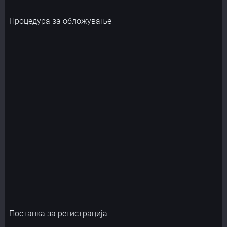
Процедура за обложување
Постапка за регистрација