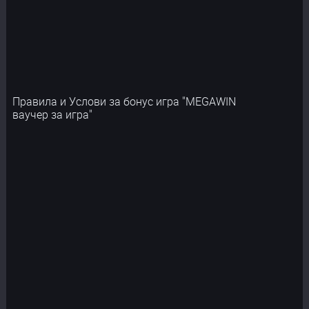
Правила и Услови за бонус игра "MEGAWIN
ваучер за игра"