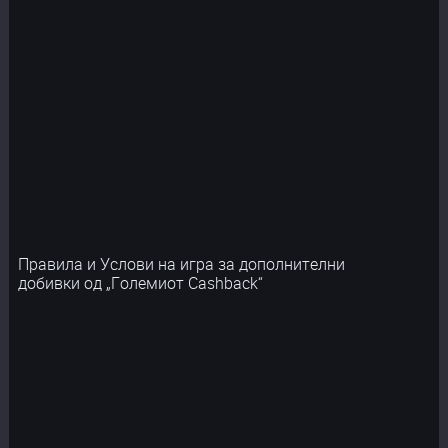
Правила и Услови на игра за дополнителни
добивки од „Големиот Cashback“