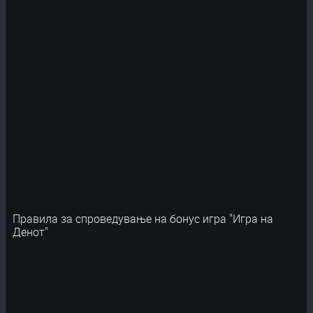
Правила за спроведување на бонус игра "Игра на
Денот"