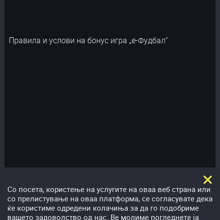
Правила и услови на бонус игра „e-Фудбал“
Со посета, користење на услугите на оваа веб страна или
со прелистување на оваа платформа, се согласувате дека
ќе користиме одредени колачиња за да го подобриме
вашето задоволство од нас. Ве молиме погледнете ја