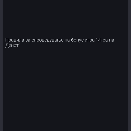
Правила за спроведување на бонус игра "Игра на
Денот"