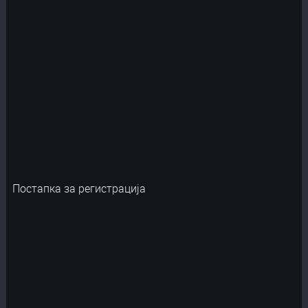
Постапка за регистрација