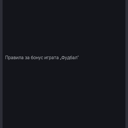
Правила за бонус играта „Фудбал“