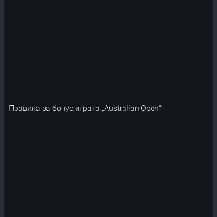
Правила за бонус играта „Australian Open“