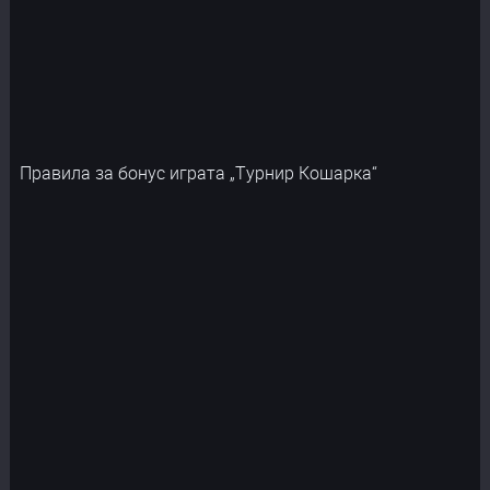
Правила за бонус играта „Турнир Кошарка“