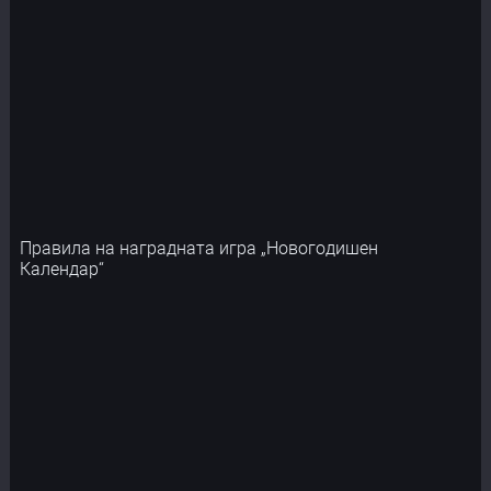
Правила на наградната игра „Новогодишен
Календар“