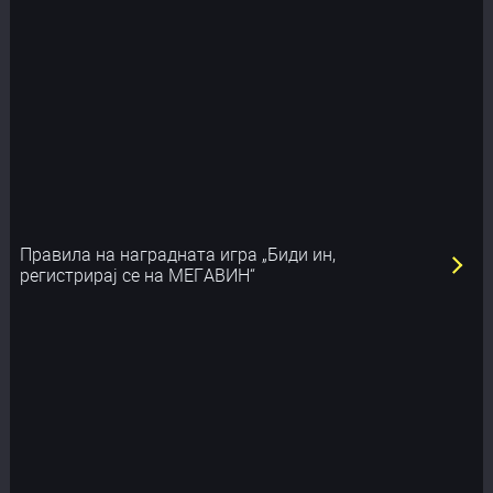
Правила на наградната игра „Биди ин,
регистрирај се на МЕГАВИН“