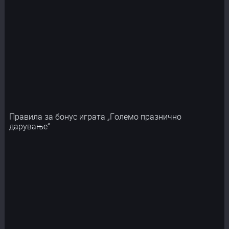
Правила за бонус играта „Големо празнично
дарување“