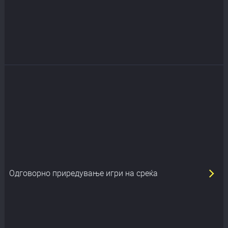
Oдговорно приредување игри на среќа