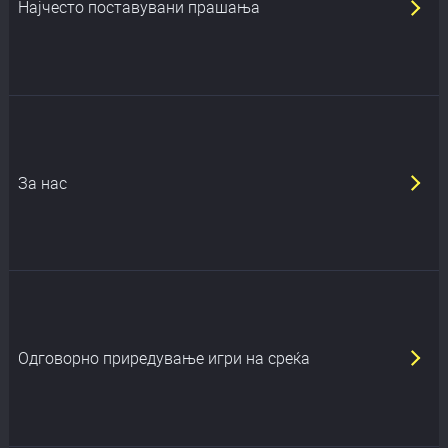
Најчесто поставувани прашања
За нас
Oдговорно приредување игри на среќа