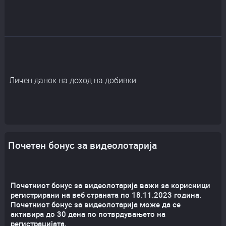
Личен данок на доход на добивки
Почетен бонус за видеолотарија
Почетниот бонус за видеолотарија важи за корисници
регистрирани на веб страната по 18.11.2023 година.
Почетниот бонус за видеолотарија може да се
активира до 30 дена по потврдувањето на
регистрацијата.