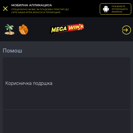
МОБИЛНА АПЛИКАЦИЈА
ПРЕЗЕМЕТЕ
АПЛИКАЦИЈА
СПЕЦИЈАЛНО ЗА ВАС ЗА ПОУДОБЕН ПРИСТАП ДО
ANDROID
СИТЕ НАШИ ИГРИ, БОНУСИ И ПРОМОЦИИ!
Помош
Корисничка подршка