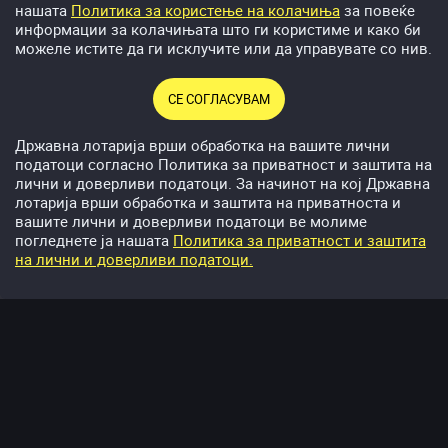
нашата
Политика за користење на колачиња
за повеќе
Рокот за играње на бонусот е 7 дена по неговото
информации за колачињата што ги користиме и како би
активирање. Крајниот рок за играње на бонусот за
можеле истите да ги исклучите или да управувате со нив.
бесплатни вртења е 24 часа по неговото активирање.
СЕ СОГЛАСУВАМ
Износот на бонусот зависи од износот на
Државна лотарија врши обработка на вашите лични
депозитот, на пример:
податоци согласно Политика за приватност и заштита на
лични и доверливи податоци. За начинот на кој Државна
Ако депонирате 300 денари, ќе добиете
лотарија врши обработка и заштита на приватноста и
300 денари бонус за играње во
вашите лични и доверливи податоци ве молиме
Видеолотарија и Казино во живо + 12
погледнете ја нашата
Политика за приватност и заштита
на лични и доверливи податоци.
бесплатни вртења.
Спорт
Видеолотaриja
Бонуси
Казино
Депозит
Ако депонирате 450 денари, ќе добиете
450 денари бонус за играње
Видеолотарија и Казино во живо + 18
бесплатни вртења.
Доколку депонирате 1.000 денари, ќе
добиете 1.000 денари бонус за играње
во Видеолотарија и Казино во живо +