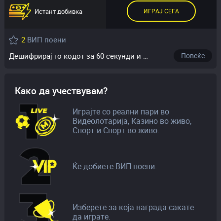
Истант добивка
ИГРАЈ СЕГА
2
ВИП поени
Дешифрирај го кодот за 60 секунди и освој 2000 денари!
Повеќе
Како да учествувам?
Играјте со реални пари во
Видеолотарија, Казино во живо,
Спорт и Спорт во живо.
Ќе добиете ВИП поени.
Изберете за која награда сакате
да играте.