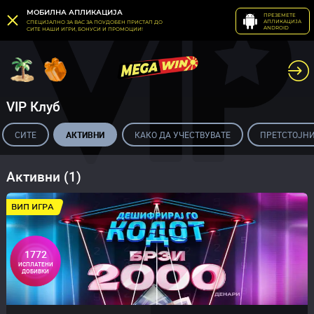
МОБИЛНА АПЛИКАЦИЈА
ПРЕЗЕМЕТЕ
АПЛИКАЦИЈА
СПЕЦИЈАЛНО ЗА ВАС ЗА ПОУДОБЕН ПРИСТАП ДО
ANDROID
СИТЕ НАШИ ИГРИ, БОНУСИ И ПРОМОЦИИ!
VIP Клуб
СИТЕ
АКТИВНИ
КАКО ДА УЧЕСТВУВАТЕ
ПРЕТСТОЈН
Активни (1)
ВИП ИГРА
1772
ИСПЛАТЕНИ
ДОБИВКИ