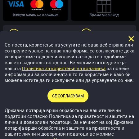
Избери начин на плаќање!
Промотивен код
ПОМОШ
РАЗГОВОР ВО ЖИВО
Со посета, користење на услугите на оваа веб страна или
со прелистување на оваа платформа, се согласувате дека
help@megawin.mk
02 5300331
ќе користиме одредени колачиња за да го подобриме
вашето задоволство од нас. Ве молиме погледнете ја
нашата
Политика за користење на колачиња
за повеќе
информации за колачињата што ги користиме и како би
можеле истите да ги исклучите или да управувате со нив.
Приредувач: Акционерско друштво за приредување игри на
СЕ СОГЛАСУВАМ
среќа Државна лотарија на Република Северна Македонија.
Адреса: бул. „Гоце Делчев“, бр. 8, 1000 Скопје, Република
Државна лотарија врши обработка на вашите лични
Северна Македонија. ЕМБС: 6436846, ЕДБ: 4030008053368
податоци согласно Политика за приватност и заштита на
лични и доверливи податоци. За начинот на кој Државна
лотарија врши обработка и заштита на приватноста и
Преземи за
Android
вашите лични и доверливи податоци ве молиме