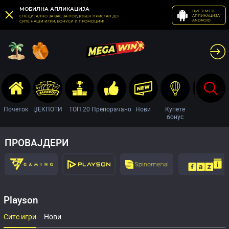
МОБИЛНА АПЛИКАЦИЈА
ПРЕЗЕМЕТЕ
АПЛИКАЦИЈА
СПЕЦИЈАЛНО ЗА ВАС ЗА ПОУДОБЕН ПРИСТАП ДО
ANDROID
СИТЕ НАШИ ИГРИ, БОНУСИ И ПРОМОЦИИ!
Почеток
ЏЕКПОТИ
ТОП 20
Препорачано
Нови
Купете
Сите
бонус
ПРОВАЈДЕРИ
Playson
Сите игри
Нови