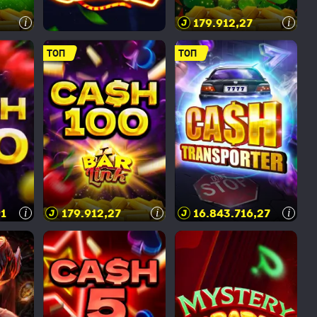
179.912,33
i
i
ТОП
ТОП
97
179.912,33
16.843.716,33
i
i
i