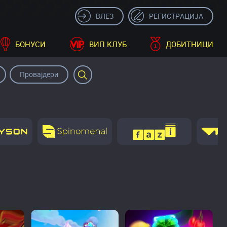
ВЛЕЗ
РЕГИСТРАЦИЈА
БОНУСИ
ВИП КЛУБ
ДОБИТНИЦИ
Провајдери