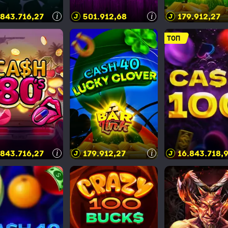
.843.716,33
501.912,74
179.912,33
i
i
ТОП
.843.716,33
179.912,33
16.843.718,
i
i