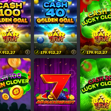
9.912,33
179.912,33
179.912,33
i
i