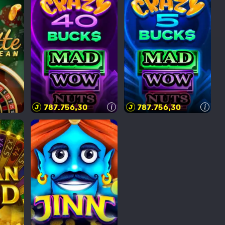
787.756,36
787.756,36
i
i