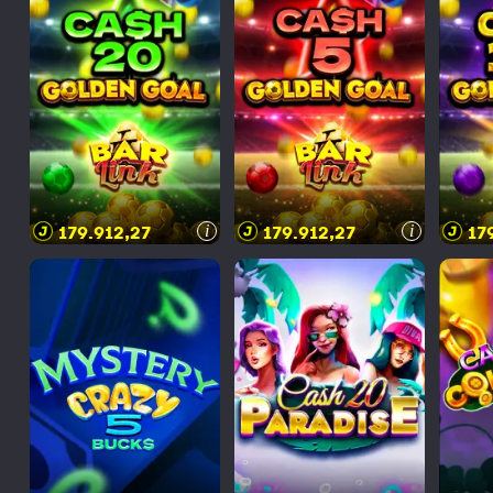
179.912,33
179.912,33
17
i
i