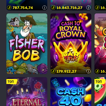
787.754,80
16.843.716,33
16
i
i
179.912,33
16
i
ТОП
ТОП