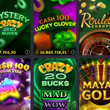
7.756,36
16.843.718,97
i
i