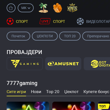
MK
СПОРТ
СПОРТ
ВИДЕОЛОТА
Почеток
ЏЕКПОТИ
ТОП 20
Препорачано
ПРОВАЈДЕРИ
7777gaming
Сите игри
Нови
Top 20
Џекпот
Купете бонус
ТОП