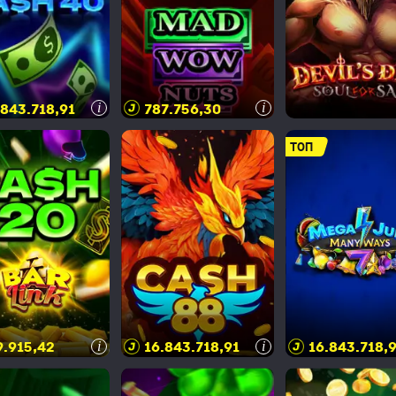
.843.718,97
787.756,36
i
i
ТОП
9.915,48
16.843.718,97
16.843.718,
i
i