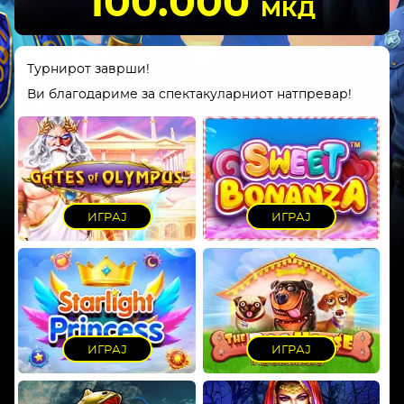
100.000
МКД
Турнирот заврши!
Ви благодариме за спектакуларниот натпревар!
ИГРАЈ
ИГРАЈ
ИГРАЈ
ИГРАЈ