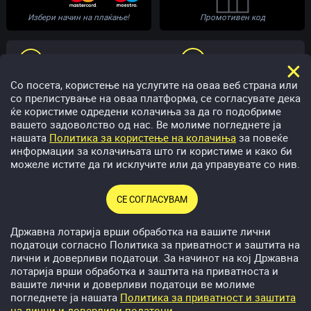
Избери начин на плаќање!
Промотивен код
24
QQQ***, Гевгелија
369.867,50
500 МКД
25
Kli***, Прилеп
341.270,00
500 МКД
ПОМОШ
РАЗГОВОР ВО ЖИВО
26
Goz***, Струмица
338.180,00
500 МКД
Со посета, користење на услугите на оваа веб страна или
27
VeM***, Гази Баба
329.290,00
500 МКД
со прелистување на оваа платформа, се согласувате дека
help@megawin.mk
02 5300331
28
Bok***, Кисела Вода
320.120,00
500 МКД
ќе користиме одредени колачиња за да го подобриме
вашето задоволство од нас. Ве молиме погледнете ја
29
Aco***, Кичево
319.162,50
500 МКД
нашата
Политика за користење на колачиња
за повеќе
информации за колачињата што ги користиме и како би
30
Ron***, Илинден
315.065,00
500 МКД
можеле истите да ги исклучите или да управувате со нив.
31
Sta***, Ѓорче Петров
298.750,00
500 МКД
Приредувач: Акционерско друштво за приредување игри на
32
dej***, Куманово
292.710,00
500 МКД
СЕ СОГЛАСУВАМ
среќа Државна лотарија на Република Северна Македонија.
33
Mar***, Свети Николе
284.702,00
500 МКД
Адреса: бул. „Гоце Делчев“, бр. 8, 1000 Скопје, Република
Државна лотарија врши обработка на вашите лични
Северна Македонија. ЕМБС: 6436846, ЕДБ: 4030008053368
34
Asd***, Ѓорче Петров
275.030,00
500 МКД
податоци согласно Политика за приватност и заштита на
лични и доверливи податоци. За начинот на кој Државна
35
Acd***, Струмица
270.442,50
500 МКД
лотарија врши обработка и заштита на приватноста и
Преземи за
Android
вашите лични и доверливи податоци ве молиме
36
Xha***, Охрид
269.432,50
500 МКД
погледнете ја нашата
Политика за приватност и заштита
на лични и доверливи податоци.
37
040***, Бутел
267.490,00
500 МКД