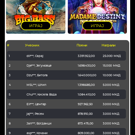
ИГРАЈ
ИГРАЈ
#
Учесник
Поени
Награди
1
dii***, Сарај
3.391.922,00
25.000 МКД
2
Dje***, Јегуновце
1.698.430,00
15.000 МКД
3
Dzu***, Битола
1.640.000,00
10.000 МКД
4
MSL***, Штип
1.398.685,00
5.000 МКД
5
Chu***, Кисела Вода
1.084.410,00
5.000 МКД
6
Eli***, Центар
927.962,50
3.000 МКД
7
jaj***, Ресен
878.910,00
3.000 МКД
8
Jan***, Богданци
873.475,00
3.000 МКД
9
asp***, Кочани
809.000,00
3.000 МКД