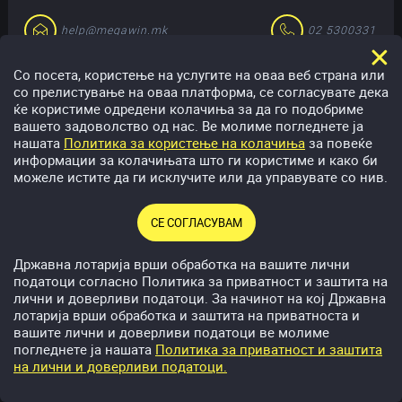
help@megawin.mk
02 5300331
Со посета, користење на услугите на оваа веб страна или
со прелистување на оваа платформа, се согласувате дека
ќе користиме одредени колачиња за да го подобриме
вашето задоволство од нас. Ве молиме погледнете ја
нашата
Политика за користење на колачиња
за повеќе
Приредувач: Акционерско друштво за приредување игри на
информации за колачињата што ги користиме и како би
среќа Државна лотарија на Република Северна Македонија.
можеле истите да ги исклучите или да управувате со нив.
Адреса: бул. „Гоце Делчев“, бр. 8, 1000 Скопје, Република
Северна Македонија. ЕМБС: 6436846, ЕДБ: 4030008053368
СЕ СОГЛАСУВАМ
Преземи за
Државна лотарија врши обработка на вашите лични
Android
податоци согласно Политика за приватност и заштита на
лични и доверливи податоци. За начинот на кој Државна
лотарија врши обработка и заштита на приватноста и
вашите лични и доверливи податоци ве молиме
погледнете ја нашата
Политика за приватност и заштита
на лични и доверливи податоци.
Спорт
Видеолотaриja
Бонуси
Казино
Депозит